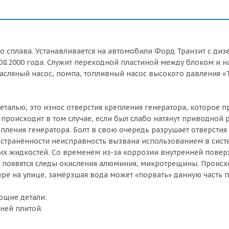
о сплава. Устанавливается на автомобили Форд Транзит с ди
 08.2000 года. Служит переходной пластиной между блоком и 
масляный насос, помпа, топливный насос высокого давления «
еталью, это износ отверстия крепления генератора, которое 
происходит в том случае, если был слабо натянут приводной р
епления генератора. Болт в свою очередь разрушает отверсти
ространённости неисправность вызвана использованием в сист
х жидкостей. Со временем из-за коррозии внутренней повер
я появятся следы окисления алюминия, микротрещины. Происх
ре на улице, замёрзшая вода может «порвать» данную часть п
ющие детали:
дней плитой.