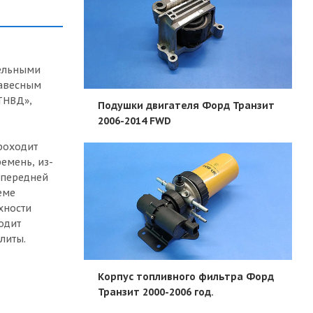
зельными
навесным
ТНВД»,
Подушки двигателя Форд Транзит
2006-2014 FWD
проходит
емень, из-
я передней
еме
хности
одит
литы.
Корпус топливного фильтра Форд
Транзит 2000-2006 год.