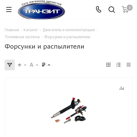
0
Главная
-
Каталог
-
Двигатель и комплектующие
-
Топливная система
-
Форсунки и распылители
Форсунки и распылители