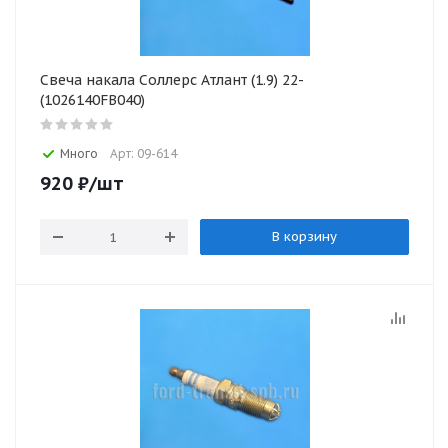
Свеча накала Соллерс Атлант (1.9) 22-
(1026140FB040)
Много
Арт: 09-614
920
₽
/шт
В корзину