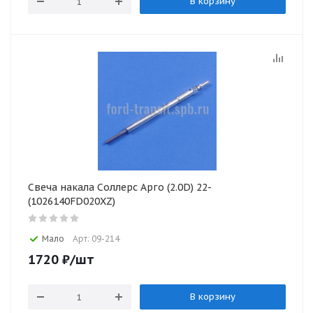
В корзину
Свеча накала Соллерс Арго (2.0D) 22-
(1026140FD020XZ)
Мало
Арт: 09-214
1720
₽
/шт
В корзину