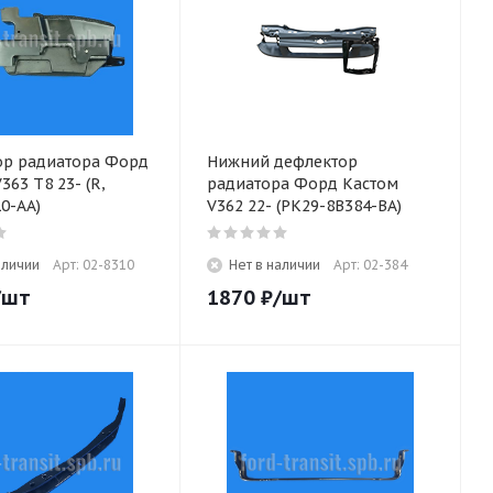
ор радиатора Форд
Нижний дефлектор
363 T8 23- (R,
радиатора Форд Кастом
0-AA)
V362 22- (PK29-8B384-BA)
аличии
Арт: 02-8310
Нет в наличии
Арт: 02-384
/шт
1870
₽
/шт