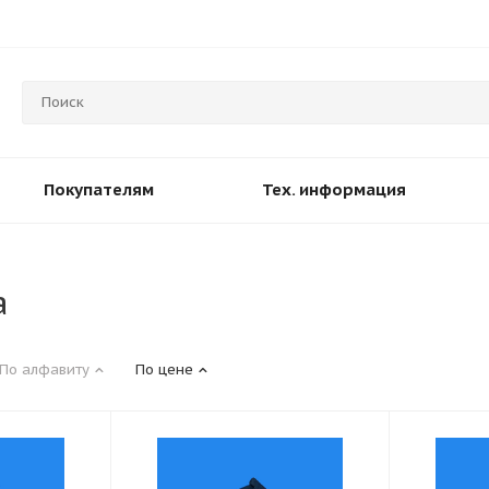
Покупателям
Тех. информация
а
По алфавиту
По цене