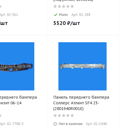
Арт: 02-911
Мало
Арт: 02-288
/шт
5520
₽
/шт
ереднего бампера
Панель переднего бампера
нзит 06-14
Соллерс Атлант SF4 23-
(2801940R001E)
Арт: 02-7708-3
Нет в наличии
Арт: 02-1940