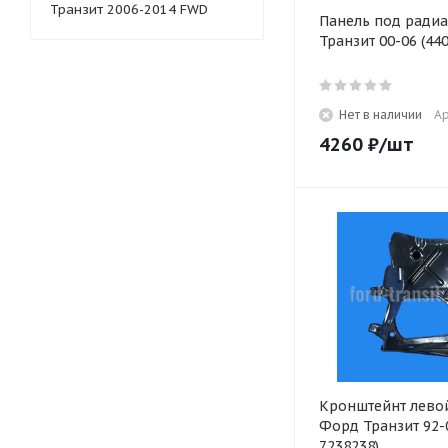
Транзит 2006-2014 FWD
Панель под ради
Транзит 00-06 (44
Нет в наличии
Ар
4260
₽
/шт
Кронштейнт лево
Форд Транзит 92-0
7238238)