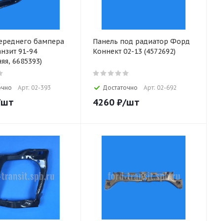
ереднего бампера
Панель под радиатор Форд
нзит 91-94
Коннект 02-13 (4572692)
яя, 6685393)
очно
Арт: 02-393
Достаточно
Арт: 02-692
/шт
4260
₽
/шт