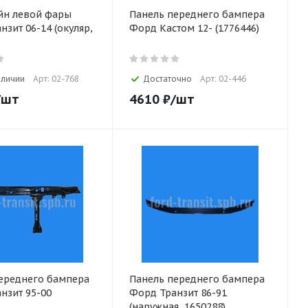
йн левой фары
Панель переднего бампера
нзит 06-14 (окуляр,
Форд Кастом 12- (1776446)
аличии
Арт: 02-768
Достаточно
Арт: 02-446
/шт
4610
₽
/шт
ереднего бампера
Панель переднего бампера
нзит 95-00
Форд Транзит 86-91
(наружная, 1650288)