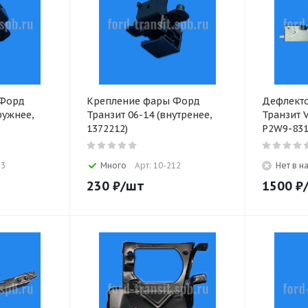
 Форд
Крепление фары Форд
Дефлект
ружнее,
Транзит 06-14 (внутренее,
Транзит V
1372212)
P2W9-831
13
Много
Арт: 10-212
Нет в н
230
₽
/шт
1500
₽