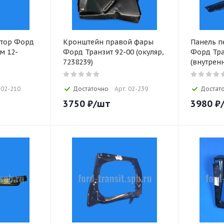
атор Форд
Кронштейн правой фары
Панель п
ом 12-
Форд Транзит 92-00 (окуляр,
Форд Тра
7238239)
(внутренн
 02-210
Достаточно
Арт: 02-239
Достат
3750
₽
/шт
3980
₽