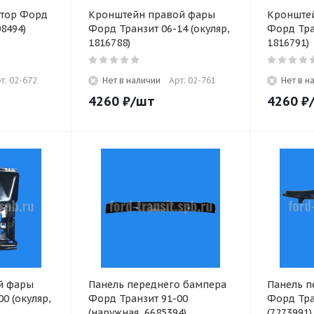
атор Форд
Кронштейн правой фары
Кронште
08494)
Форд Транзит 06-14 (окуляр,
Форд Тра
1816788)
1816791)
т: 02-672
Нет в наличии
Арт: 02-761
Нет в н
4260
₽
/шт
4260
₽
й фары
Панель переднего бампера
Панель п
0 (окуляр,
Форд Транзит 91-00
Форд Тра
(наружная, 6685394)
(7273991)