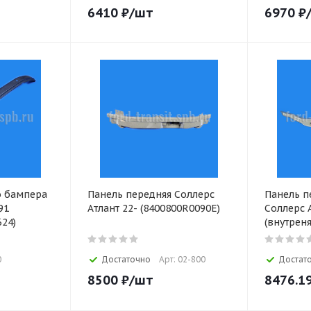
6410
₽
/шт
6970
₽
о бампера
Панель передняя Соллерс
Панель п
91
Атлант 22- (8400800R0090E)
Соллерс А
624)
(внутреня
0
Достаточно
Арт: 02-800
Достат
8500
₽
/шт
8476.1