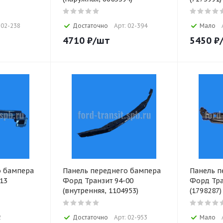
 02-238
Достаточно
Арт: 02-394
Мало
4710
₽
/шт
5450
₽
о бампера
Панель переднего бампера
Панель п
13
Форд Транзит 94-00
Форд Тра
(внутренняя, 1104953)
(1798287)
2
Достаточно
Арт: 02-953
Мало