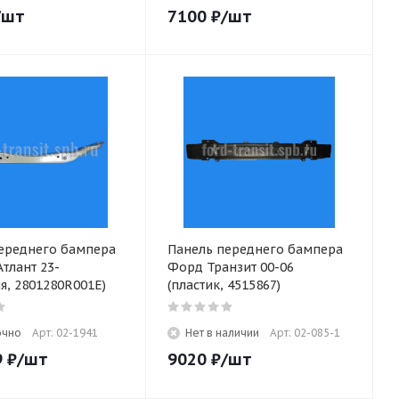
/шт
7100
₽
/шт
ереднего бампера
Панель переднего бампера
тлант 23-
Форд Транзит 00-06
я, 2801280R001E)
(пластик, 4515867)
очно
Арт: 02-1941
Нет в наличии
Арт: 02-085-1
9
₽
/шт
9020
₽
/шт