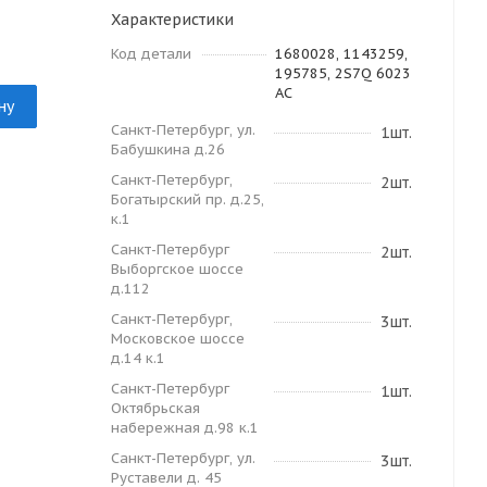
Характеристики
Код детали
1680028, 1143259,
195785, 2S7Q 6023
AC
ну
Санкт-Петербург, ул.
1шт.
Бабушкина д.26
Санкт-Петербург,
2шт.
Богатырский пр. д.25,
к.1
Санкт-Петербург
2шт.
Выборгское шоссе
д.112
Санкт-Петербург,
3шт.
Московское шоссе
д.14 к.1
Санкт-Петербург
1шт.
Октябрьская
набережная д.98 к.1
Санкт-Петербург, ул.
3шт.
Руставели д. 45