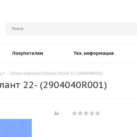
Покупателям
Тех. информация
ы
-
Опора шаровая Соллерс Атлант 22- (2904040R001)
ант 22- (2904040R001)