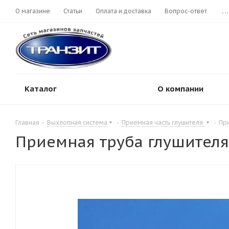
О магазине
Статьи
Оплата и доставка
Вопрос-ответ
...
Каталог
О компании
Главная
-
Выхлопная система
-
Приемная часть глушителя
-
При
Приемная труба глушителя Ф