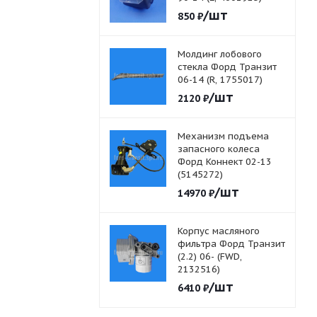
/шт
850
₽
Молдинг лобового
стекла Форд Транзит
06-14 (R, 1755017)
/шт
2120
₽
Механизм подъема
запасного колеса
Форд Коннект 02-13
(5145272)
/шт
14970
₽
Корпус масляного
фильтра Форд Транзит
(2.2) 06- (FWD,
2132516)
/шт
6410
₽