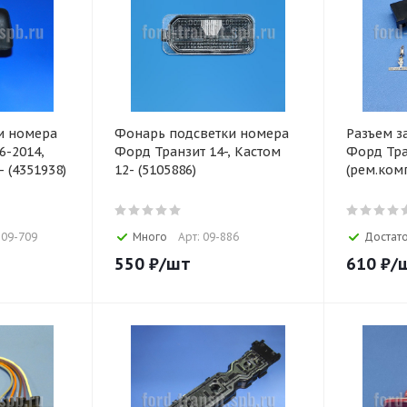
и номера
Фонарь подсветки номера
Разъем з
6-2014,
Форд Транзит 14-, Кастом
Форд Тра
- (4351938)
12- (5105886)
(рем.комп
 09-709
Много
Арт: 09-886
Достат
550
₽
/шт
610
₽
/