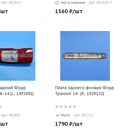
Арт: 09-613
Нет в наличии
Арт: 09-629-7
/шт
1560
₽
/шт
задний Форд
Плата заднего фонаря Форд
6-14 (L, 1435881)
Транзит 14- (R, 1829122)
Арт: 09-881
Мало
Арт: 09-122
/шт
1790
₽
/шт