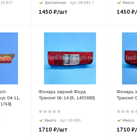
 29-837
Достаточно
Арт: 09-881-7
Много
1450
₽
/шт
1450
₽
оп-
Фонарь задний Форд
Фонарь 
ус 04-11,
Транзит 06-14 (R, 1435880)
Транзит 0
1768)
8
Много
Арт: 09-880
Много
1710
₽
/шт
1710
₽