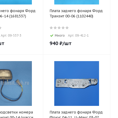
днего фонаря Форд
Плата заднего фонаря Форд
6-14 (1681537)
Транзит 00-06 (1102440)
Арт: 09-537-3
Много
Арт: 09-412-1
шт
940
₽
/шт
одсветки номера
Плата заднего фонаря Форд
нзит 00-14 (шасси,
Фокус 04-11, Ц-Макс 03-07