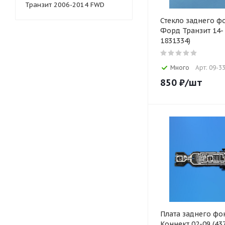
Транзит 2006-2014 FWD
Стекло заднего ф
Форд Транзит 14- 
1831334)
Много
Арт: 09-3
850
₽
/шт
Плата заднего ф
Коннект 02-09 (43