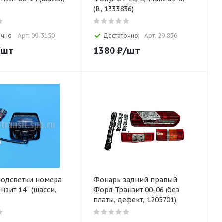
(R, 1333836)
очно
Арт: 09-3150
Достаточно
Арт: 29-836
/шт
1380
₽
/шт
одсветки номера
Фонарь задний правый
нзит 14- (шасси,
Форд Транзит 00-06 (без
платы, дефект, 1205701)