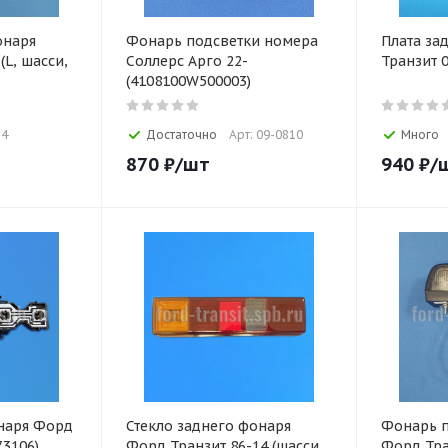
онаря
Фонарь подсветки номера
Плата за
(L, шасси,
Соллерс Арго 22-
Транзит 0
(4108100W500003)
34
Достаточно
Арт: 09-0810
Много
870
₽
/шт
940
₽
/
онаря Форд
Стекло заднего фонаря
Фонарь п
73106)
Форд Транзит 86-14 (шасси,
Форд Тра