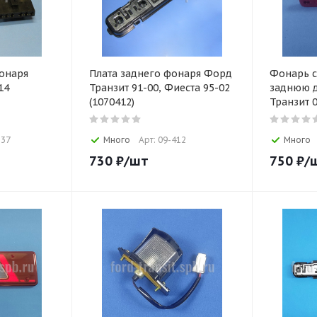
онаря
Плата заднего фонаря Форд
Фонарь с
14
Транзит 91-00, Фиеста 95-02
заднюю 
(1070412)
Транзит 0
537
Много
Арт: 09-412
Много
730
₽
/шт
750
₽
/