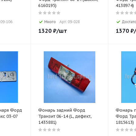
6160195)
4138974)
 09-106
Много
Арт: 09-028
Достат
1320
₽
/шт
1370
₽
онаря Форд
Фонарь задний Форд
Фонарь п
кс 03-07
Транзит 06-14 (L, дефект,
Форд Тра
1435881)
1815613)