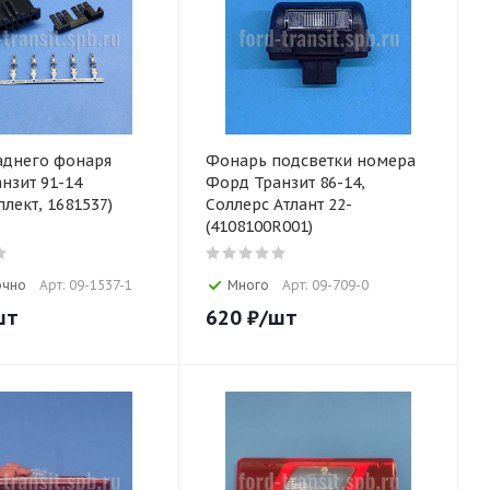
аднего фонаря
Фонарь подсветки номера
нзит 91-14
Форд Транзит 86-14,
лект, 1681537)
Соллерс Атлант 22-
(4108100R001)
очно
Арт: 09-1537-1
Много
Арт: 09-709-0
шт
620
₽
/шт